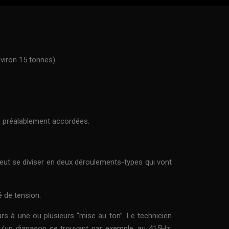
viron 15 tonnes).
des préalablement accordées.
peut se diviser en deux déroulements-types qui vont
é de tension.
rs à une ou plusieurs “mise au ton”. Le technicien
qu’un diapason se trouvant par exemple, au 415Hz,