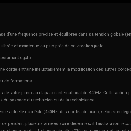
se d’une fréquence précise et équilibrée dans sa tension globale (en
librée et maintenue au plus près de sa vibration juste.
mpérament égal ».
n d’une corde entraîne inéluctablement la modification des autres cor
et de formations.
s de votre piano au diapason international de 440Hz. Cette action 
ors du passage du technicien ou de la technicienne.
ence actuelle ou idéale (440Hz) des cordes du piano, selon son degr
dé pendant plusieurs années voire décennies, il faudra avoir recou
 sur chaque corde et chaque cheville (220 en moyenne) et visant 