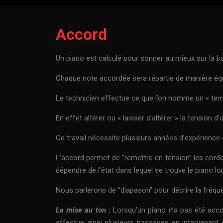
Accord
Un piano est calculé pour sonner au mieux sur la ba
Chaque note accordée sera répartie de manière équi
Le technicien effectue ce que l’on nomme un « te
En effet altérer ou « laisser s’altérer » la tensio
Ce travail nécessite plusieurs années d’expérience 
L’accord permet de “remettre en tension” les corde
dépendre de l’état dans lequel se trouve le piano l
Nous parlerons de “diapason” pour décrire la fréqu
La mise au ton
:
Lorsqu’un piano n’a pas été accor
effectue ainsi plusieurs passages en intervenant