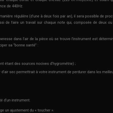
uence de 440Hz.
manière régulière (d’une à deux fois par an), il sera possible de pr
si de faire un travail sur chaque note qui, composée de deux ou 
eresse dans l’air de la pièce où se trouve l’instrument est détermi
ciper sa “bonne santé” :
nt étant des sources nocives d’hygrométrie) ;
d’air sec permettrait à votre instrument de perdurer dans les meille
té d’un instrument.
age un ajustement du « toucher ».